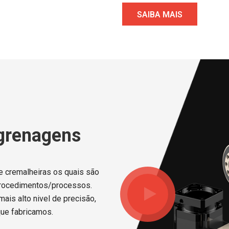
SAIBA MAIS
grenagens
e cremalheiras os quais são
procedimentos/processos.
ais alto nivel de precisão,
que fabricamos.