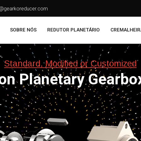
o@gearkoreducer.com
SOBRE NÓS
REDUTOR PLANETÁRIO
CREMALHEIR
Standard, Modified or Customized
ion Planetary Gearbo