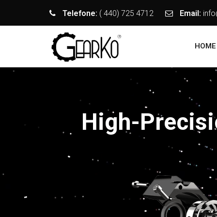
Telefone:
( 440) 725 4712
Email:
inf
HOME
High-Precis