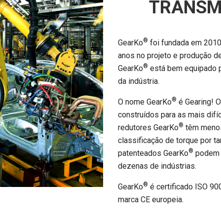
TRANSM
®
GearKo
foi fundada em 2010
anos no projeto e produção d
®
GearKo
está bem equipado pa
da indústria.
®
O nome GearKo
é Gearing! O
construídos para as mais difí
®
redutores GearKo
têm menos 
classificação de torque por 
®
patenteados GearKo
podem s
dezenas de indústrias.
®
GearKo
é certificado ISO 90
marca CE europeia.