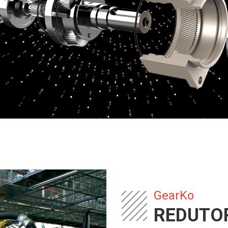
GearKo
REDUTOR